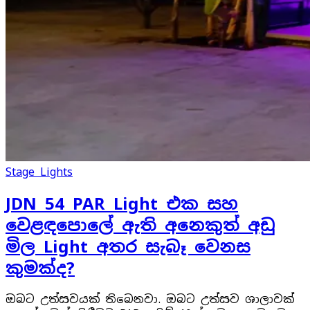
Stage Lights
JDN 54 PAR Light එක සහ
වෙළඳපොලේ ඇති අනෙකුත් අඩු
මිල Light අතර සැබෑ වෙනස
කුමක්ද?
ඔබට උත්සවයක් තිබෙනවා. ඔබට උත්සව ශාලාවක්