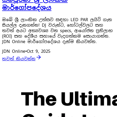
මාර්ගෝපදේශය
ඔබේ ශ්‍රී ලාංකික උත්සව සඳහා LED PAR ලයිට් ගැන
සියල්ල දැනගන්න! DJ වරුන්ට, හෝටල්වලට සහ
තවත් අයට අත්‍යවශ්‍ය වන specs, ආයෝජන ප්‍රතිලාභ
(ROI) සහ දේශීය සහායේ වැදගත්කම සොයාගන්න.
JDN Online මාර්ගෝපදේශය දැන්ම කියවන්න.
JDN Online
•
Oct 9, 2025
තවත් කියවන්න