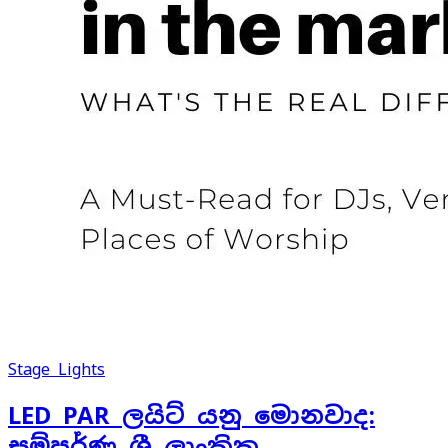
Stage Lights
LED PAR ලයිට් යනු මොනවාද:
සම්පූර්ණ ශ්‍රී ලාංකික