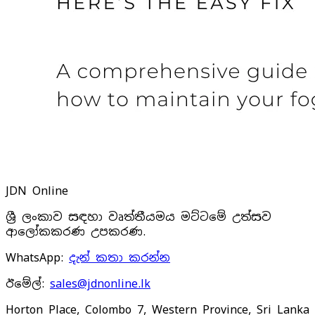
JDN Online
ශ්‍රී ලංකාව සඳහා වෘත්තීයමය මට්ටමේ උත්සව
ආලෝකකරණ උපකරණ.
WhatsApp
:
දැන් කතා කරන්න
ඊමේල්
:
sales@jdnonline.lk
Horton Place, Colombo 7, Western Province, Sri Lanka