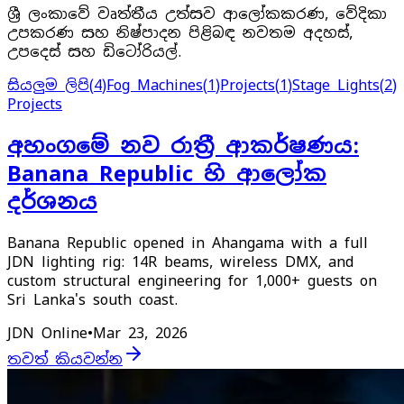
ශ්‍රී ලංකාවේ වෘත්තීය උත්සව ආලෝකකරණ, වේදිකා
උපකරණ සහ නිෂ්පාදන පිළිබඳ නවතම අදහස්,
උපදෙස් සහ ඩිටෝරියල්.
සියලුම ලිපි
(
4
)
Fog Machines
(
1
)
Projects
(
1
)
Stage Lights
(
2
)
Projects
අහංගමේ නව රාත්‍රී ආකර්ෂණය:
Banana Republic හි ආලෝක
දර්ශනය
Banana Republic opened in Ahangama with a full
JDN lighting rig: 14R beams, wireless DMX, and
custom structural engineering for 1,000+ guests on
Sri Lanka's south coast.
JDN Online
•
Mar 23, 2026
තවත් කියවන්න