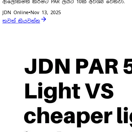
ආලෝකමත් කිරීමට PAR ලයිට් 10ක් අවශ්‍ය වෙනවා.
JDN Online
•
Nov 13, 2025
තවත් කියවන්න