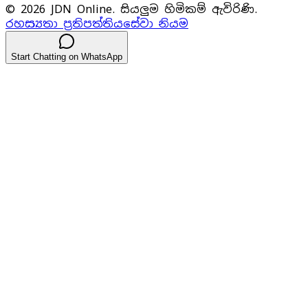
© 2026 JDN Online. සියලුම හිමිකම් ඇවිරිණි.
රහස්‍යතා ප්‍රතිපත්තිය
සේවා නියම
Start Chatting on WhatsApp