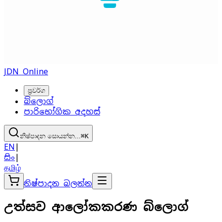
JDN Online
ප්‍රවර්ග
බ්ලොග්
පාරිභෝගික අදහස්
නිෂ්පාදන සොයන්න...
⌘
K
EN
|
සිං
|
தமிழ்
නිෂ්පාදන බලන්න
උත්සව ආලෝකකරණ බ්ලොග්