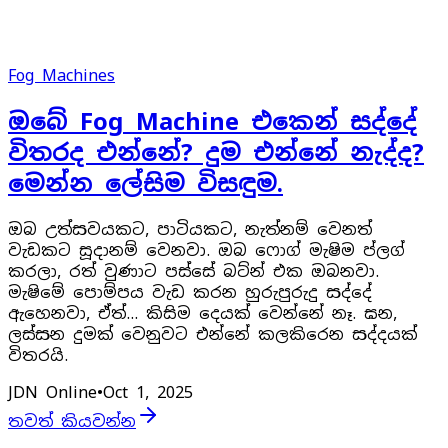
Fog Machines
ඔබේ Fog Machine එකෙන් සද්දේ
විතරද එන්නේ? දුම එන්නේ නැද්ද?
මෙන්න ලේසිම විසඳුම.
ඔබ උත්සවයකට, පාටියකට, නැත්නම් වෙනත්
වැඩකට සූදානම් වෙනවා. ඔබ ෆොග් මැෂිම ප්ලග්
කරලා, රත් වුණාට පස්සේ බට්න් එක ඔබනවා.
මැෂිමේ පොම්පය වැඩ කරන හුරුපුරුදු සද්දේ
ඇහෙනවා, ඒත්... කිසිම දෙයක් වෙන්නේ නෑ. ඝන,
ලස්සන දුමක් වෙනුවට එන්නේ කලකිරෙන සද්දයක්
විතරයි.
JDN Online
•
Oct 1, 2025
තවත් කියවන්න