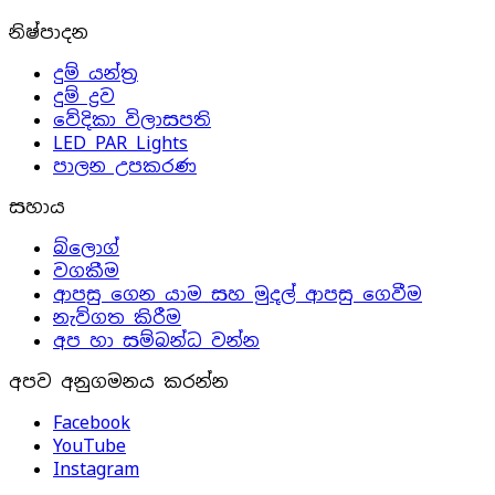
නිෂ්පාදන
දුම් යන්ත්‍ර
දුම් ද්‍රව
වේදිකා විලාසපති
LED PAR Lights
පාලන උපකරණ
සහාය
බ්ලොග්
වගකීම
ආපසු ගෙන යාම සහ මුදල් ආපසු ගෙවීම
නැව්ගත කිරීම
අප හා සම්බන්ධ වන්න
අපව අනුගමනය කරන්න
Facebook
YouTube
Instagram