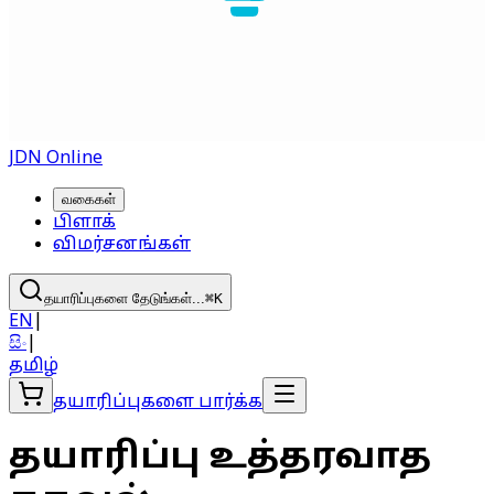
JDN Online
வகைகள்
பிளாக்
விமர்சனங்கள்
தயாரிப்புகளை தேடுங்கள்...
⌘
K
EN
|
සිං
|
தமிழ்
தயாரிப்புகளை பார்க்க
தயாரிப்பு உத்தரவாத